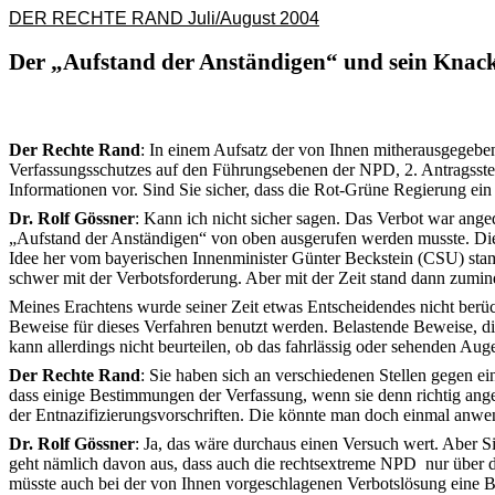
DER RECHTE RAND Juli/August 2004
Der „Aufstand der Anständigen“ und sein Kna
Der Rechte Rand
: In einem Aufsatz der von Ihnen mitherausgegeben
Verfassungsschutzes auf den Führungsebenen der NPD, 2. Antragsstell
Informationen vor. Sind Sie sicher, dass die Rot-Grüne Regierung ei
Dr. Rolf Gössner
: Kann ich nicht sicher sagen. Das Verbot war anged
„Aufstand der Anständigen“ von oben ausgerufen werden musste. Die
Idee her vom bayerischen Innenminister Günter Beckstein (CSU) sta
schwer mit der Verbotsforderung. Aber mit der Zeit stand dann zumi
Meines Erachtens wurde seiner Zeit etwas Entscheidendes nicht berüc
Beweise für dieses Verfahren benutzt werden. Belastende Beweise, 
kann allerdings nicht beurteilen, ob das fahrlässig oder sehenden Au
Der Rechte Rand
: Sie haben sich an verschiedenen Stellen gegen ei
dass einige Bestimmungen der Verfassung, wenn sie denn richtig an
der Entnazifizierungsvorschriften. Die könnte man doch einmal anwe
Dr. Rolf Gössner
: Ja, das wäre durchaus einen Versuch wert. Aber S
geht nämlich davon aus, dass auch die rechtsextreme NPD
nur über 
müsste auch bei der von Ihnen vorgeschlagenen Verbotslösung eine B