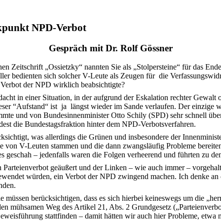
ckpunkt NPD-Verbot
Gespräch mit Dr. Rolf Gössner
en Zeitschrift „Ossietzky“ nannten Sie als „Stolpersteine“ für das En
er bedienten sich solcher V-Leute als Zeugen für
die Verfassungswidr
n Verbot der NPD wirklich beabsichtigte?
acht in einer Situation, in der aufgrund der Eskalation rechter Gewalt
ser “Aufstand“ ist
ja
längst wieder im Sande verlaufen. Der einzige 
mmte und von Bundesinnenminister Otto Schily (SPD) sehr schnell übe
ndest die Bundestagsfraktion hinter dem NPD-Verbotsverfahren.
ksichtigt, was allerdings die Grünen und insbesondere der Innenminis
die von V-Leuten stammen und die dann zwangsläufig Probleme bereiten
ges geschah – jedenfalls waren die Folgen verheerend und führten zu d
n Parteienverbot geäußert und der Linken – wie auch immer – vorgehalten
gewendet würden, ein Verbot der NPD zwingend machen. Ich denke an d
nden.
ie müssen berücksichtigen, dass es sich hierbei keineswegs um die „h
den mühsamen Weg des Artikel 21, Abs. 2 Grundgesetz („Parteienverbo
eweisführung stattfinden – damit hätten wir auch hier Probleme, etwa