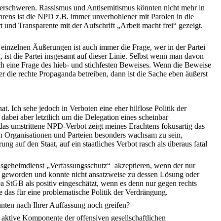
h erschweren. Rassismus und Antisemitismus könnten nicht mehr in
rens ist die NPD z.B. immer unverhohlener mit Parolen in die
 und Transparente mit der Aufschrift „Arbeit macht frei“ gezeigt.
r einzelnen Äußerungen ist auch immer die Frage, wer in der Partei
 ist die Partei insgesamt auf dieser Linie. Selbst wenn man davon
ch eine Frage des hieb- und stichfesten Beweises. Wenn die Beweise
r die rechte Propaganda betreiben, dann ist die Sache eben äußerst
t. Ich sehe jedoch in Verboten eine eher hilflose Politik der
dabei aber letztlich um die Delegation eines scheinbar
 das umstrittene NPD-Verbot zeigt meines Erachtens fokusartig das
n Organisationen und Parteien besonders wachsam zu sein,
g auf den Staat, auf ein staatliches Verbot rasch als überaus fatal
ndsgeheimdienst „Verfassungsschutz“
akzeptieren, wenn der nur
ems geworden und konnte nicht ansatzweise zu dessen Lösung oder
 StGB als positiv eingeschätzt, wenn es denn nur gegen rechts
 das für eine problematische Politik der Verdrängung.
nten nach Ihrer Auffassung noch greifen?
e aktive Komponente der offensiven gesellschaftlichen