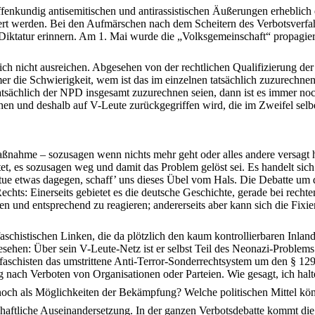
ffenkundig antisemitischen und antirassistischen Äußerungen erheblic
ert werden. Bei den Aufmärschen nach dem Scheitern des Verbotsverfah
n Diktatur erinnern. Am 1. Mai wurde die „Volksgemeinschaft“ propagiert
lich nicht ausreichen. Abgesehen von der rechtlichen Qualifizierung de
r die Schwierigkeit, wem ist das im einzelnen tatsächlich zuzurechnen,
atsächlich der NPD insgesamt zuzurechnen seien, dann ist es immer no
chen und deshalb auf V-Leute zurückgegriffen wird, die im Zweifel selbe
-Maßnahme – sozusagen wenn nichts mehr geht oder alles andere versagt ha
t, es sozusagen weg und damit das Problem gelöst sei. Es handelt sich 
n, tue etwas dagegen, schaff’ uns dieses Übel vom Hals. Die Debatte um
s: Einerseits gebietet es die deutsche Geschichte, gerade bei rechte
nd entsprechend zu reagieren; andererseits aber kann sich die Fixierun
aschistischen Linken, die da plötzlich den kaum kontrollierbaren Inla
 gesehen: Über sein V-Leute-Netz ist er selbst Teil des Neonazi-Probl
schisten das umstrittene Anti-Terror-Sonderrechtsystem um den § 129a
 nach Verboten von Organisationen oder Parteien. Wie gesagt, ich halte
och als Möglichkeiten der Bekämpfung? Welche politischen Mittel kön
llschaftliche Auseinandersetzung. In der ganzen Verbotsdebatte kommt di