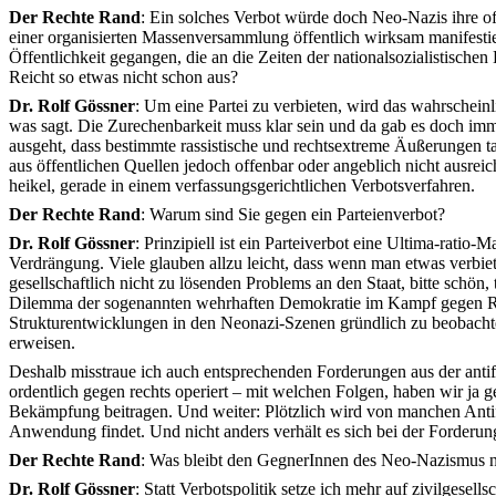
Der Rechte Rand
: Ein solches Verbot würde doch Neo-Nazis ihre o
einer organisierten Massenversammlung öffentlich wirksam manifesti
Öffentlichkeit gegangen, die an die Zeiten der nationalsozialistische
Reicht so etwas nicht schon aus?
Dr. Rolf Gössner
: Um eine Partei zu verbieten, wird das wahrschein
was sagt. Die Zurechenbarkeit muss klar sein und da gab es doch imme
ausgeht, dass bestimmte rassistische und rechtsextreme Äußerungen t
aus öffentlichen Quellen jedoch offenbar oder angeblich nicht ausrei
heikel, gerade in einem verfassungsgerichtlichen Verbotsverfahren.
Der Rechte Rand
: Warum sind Sie gegen ein Parteienverbot?
Dr. Rolf Gössner
: Prinzipiell ist ein Parteiverbot eine Ultima-ratio
Verdrängung. Viele glauben allzu leicht, dass wenn man etwas verbiete
gesellschaftlich nicht zu lösenden Problems an den Staat, bitte schö
Dilemma der sogenannten wehrhaften Demokratie im Kampf gegen Recht
Strukturentwicklungen in den Neonazi-Szenen gründlich zu beobachten u
erweisen.
Deshalb misstraue ich auch entsprechenden Forderungen aus der antif
ordentlich gegen rechts operiert – mit welchen Folgen, haben wir ja
Bekämpfung beitragen. Und weiter: Plötzlich wird von manchen Antifa
Anwendung findet. Und nicht anders verhält es sich bei der Forderung
Der Rechte Rand
: Was bleibt den GegnerInnen des Neo-Nazismus n
Dr. Rolf Gössner
: Statt Verbotspolitik setze ich mehr auf zivilgese