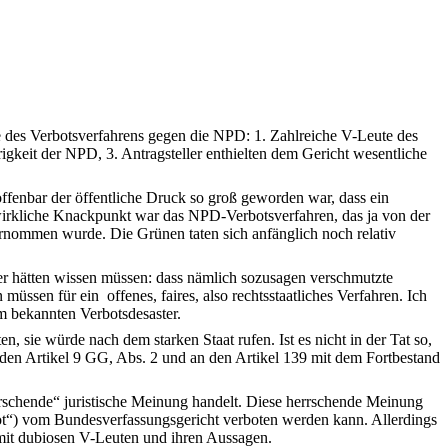
de des Verbotsverfahrens gegen die NPD: 1. Zahlreiche V-Leute des
igkeit der NPD, 3. Antragsteller enthielten dem Gericht wesentliche
 offenbar der öffentliche Druck so groß geworden war, dass ein
wirkliche Knackpunkt war das NPD-Verbotsverfahren, das ja von der
rnommen wurde. Die Grünen taten sich anfänglich noch relativ
ter hätten wissen müssen: dass nämlich sozusagen verschmutzte
 müssen für ein
offenes, faires, also rechtsstaatliches Verfahren. Ich
em bekannten Verbotsdesaster.
, sie würde nach dem starken Staat rufen. Ist es nicht in der Tat so,
en Artikel 9 GG, Abs. 2 und an den Artikel 139 mit dem Fortbestand
errschende“ juristische Meinung handelt. Diese herrschende Meinung
t“) vom Bundesverfassungsgericht verboten werden kann. Allerdings
 mit dubiosen V-Leuten und ihren Aussagen.