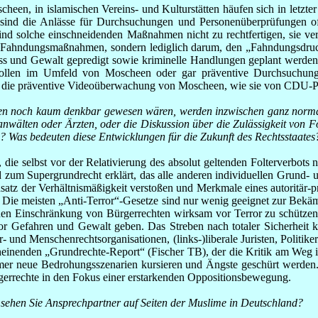
en, in islamischen Vereins- und Kulturstätten häufen sich in letzter 
sind die Anlässe für Durchsuchungen und Personenüberprüfungen oft
nd solche einschneidenden Maßnahmen nicht zu rechtfertigen, sie ver
 Fahndungsmaßnahmen, sondern lediglich darum, den „Fahndungsdruck“
s und Gewalt gepredigt sowie kriminelle Handlungen geplant werden.
ntrollen im Umfeld von Moscheen oder gar präventive Durchsuchung
ht die präventive Videoüberwachung von Moscheen, wie sie von CDU-Po
ren noch kaum denkbar gewesen wären, werden inzwischen ganz normal 
lten oder Ärzten, oder die Diskussion über die Zulässigkeit von Fol
Was bedeuten diese Entwicklungen für die Zukunft des Rechtsstaates
, die selbst vor der Relativierung des absolut geltenden Folterverbo
um Supergrundrecht erklärt, das alle anderen individuellen Grund- und
z der Verhältnismäßigkeit verstoßen und Merkmale eines autoritär-prä
. Die meisten „Anti-Terror“-Gesetze sind nur wenig geeignet zur Bekämp
ischen Einschränkung von Bürgerrechten wirksam vor Terror zu schützen.
r Gefahren und Gewalt geben. Das Streben nach totaler Sicherheit ka
 und Menschenrechtsorganisationen, (links-)liberale Juristen, Politike
einenden „Grundrechte-Report“ (Fischer TB), der die Kritik am Weg in 
mmer neue Bedrohungsszenarien kursieren und Ängste geschürt werden
gerrechte in den Fokus einer erstarkenden Oppositionsbewegung.
 sehen Sie Ansprechpartner auf Seiten der Muslime in Deutschland?