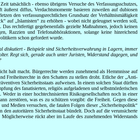
Zeit tatsächlich - ebenso übrigens Versuche des Verfassungsschutzes,
 äußerst diffus, Verdachtsmomente basieren zuweilen auf dubiosen
letzen den verfassungsrechtlichen Grundsatz der Verhältnismäßigkeit
 auf „Islamisten“ zu erhöhen - wobei nicht geleugnet werden soll,
 Das rechtfertigt gegebenenfalls gezielte Maßnahmen, jedoch keinen
en, Razzien und Telefonabhöraktionen, solange keine hinreichend
litikern schon gefordert wurde.
diskutiert - Beispiele sind Sicherheitsverwahrung
in Lagern, immer
ter. Regt sich, gerade auch unter Juristen, Widerstand dagegen, und
?
ts nicht halt macht. Bürgerrechte werden zunehmend als Hemmnisse auf
 Freiheitsrechte in den Schatten zu stellen droht. Etliche der „Anti-
ventiven Sicherheitsstaats aufweisen. In einem solchen Staat dürften
fung des fanatisierten, religiös aufgeladenen und selbstmörderischen
 Weder in einer hochtechnisierten Risikogesellschaften noch in einer
nn zerstören, was es zu schützen vorgibt: die Freiheit. Gegen diese
r und Medien versuchen, die fatalen Folgen dieser „Sicherheitspolitik“
den autoritären Sicherheitsstaat bündelt. Doch auf die verunsicherte
. Möglicherweise rückt aber im Laufe des zunehmenden Widerstands