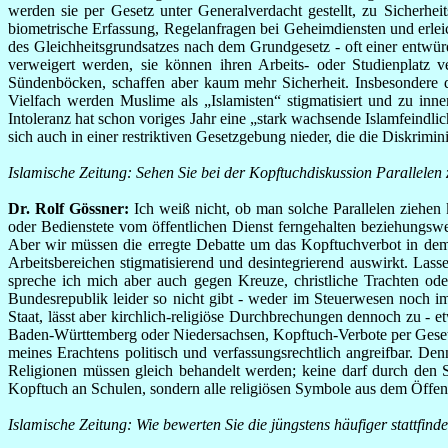
werden sie per Gesetz unter Generalverdacht gestellt, zu Sicherh
biometrische Erfassung, Regelanfragen bei Geheimdiensten und erle
des Gleichheitsgrundsatzes nach dem Grundgesetz - oft einer entwür
verweigert werden, sie können ihren Arbeits- oder Studienplatz
Sündenböcken, schaffen aber kaum mehr Sicherheit. Insbesondere die
Vielfach werden Muslime als „Islamisten“ stigmatisiert und zu inn
Intoleranz hat schon voriges Jahr eine „stark wachsende Islamfeindli
sich auch in einer restriktiven Gesetzgebung nieder, die die Diskriminie
Islamische Zeitung: Sehen Sie bei der Kopftuchdiskussion Parallelen 
Dr. Rolf Gössner:
Ich weiß nicht, ob man solche Parallelen ziehen k
oder Bedienstete vom öffentlichen Dienst ferngehalten beziehungsw
Aber wir müssen die erregte Debatte um das Kopftuchverbot in dem 
Arbeitsbereichen stigmatisierend und desintegrierend auswirkt. Lasse
spreche ich mich aber auch gegen Kreuze, christliche Trachten oder
Bundesrepublik leider so nicht gibt - weder im Steuerwesen noch i
Staat, lässt aber kirchlich-religiöse Durchbrechungen dennoch zu - 
Baden-Württemberg oder Niedersachsen, Kopftuch-Verbote per Gesetz 
meines Erachtens politisch und verfassungsrechtlich angreifbar. Denn
Religionen müssen gleich behandelt werden; keine darf durch den 
Kopftuch an Schulen, sondern alle religiösen Symbole aus dem Öffent
Islamische Zeitung: Wie bewerten Sie die jüngstens häufiger stat