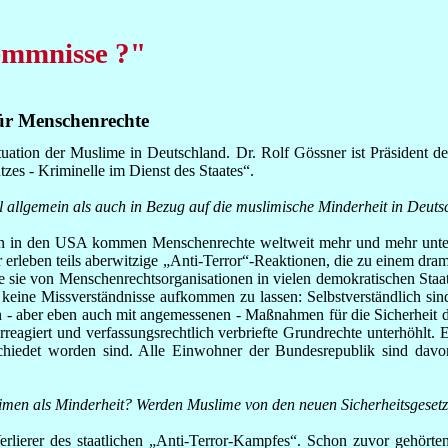
emmnisse ?"
für Menschenrechte
tuation der Muslime in Deutschland. Dr. Rolf Gössner ist Präsident de
zes - Kriminelle im Dienst des Staates“.
ohl allgemein als auch in Bezug auf die muslimische Minderheit in Deut
en in den USA kommen Menschenrechte weltweit mehr und mehr unte
erleben teils aberwitzige „Anti-Terror“-Reaktionen, die zu einem dramat
wie sie von Menschenrechtsorganisationen in vielen demokratischen St
eine Missverständnisse aufkommen zu lassen: Selbstverständlich sind
n - aber eben auch mit angemessenen - Maßnahmen für die Sicherheit d
reagiert und verfassungsrechtlich verbriefte Grundrechte unterhöhlt. 
schiedet worden sind. Alle Einwohner der Bundesrepublik sind dav
limen als Minderheit? Werden Muslime von den neuen Sicherheitsgesetz
rlierer des staatlichen „Anti-Terror-Kampfes“. Schon zuvor gehört