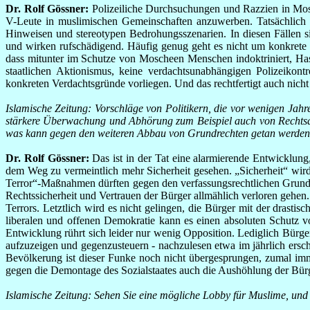
Dr. Rolf Gössner:
Polizeiliche Durchsuchungen und Razzien in Mosche
V-Leute in muslimischen Gemeinschaften anzuwerben. Tatsächlich 
Hinweisen und stereotypen Bedrohungsszenarien. In diesen Fällen si
und wirken rufschädigend. Häufig genug geht es nicht um konkrete
dass mitunter im Schutze von Moscheen Menschen indoktriniert, Has
staatlichen Aktionismus, keine verdachtsunabhängigen Polizeiko
konkreten Verdachtsgründe vorliegen. Und das rechtfertigt auch nic
Islamische Zeitung: Vorschläge von Politikern, die vor wenigen Jah
stärkere Überwachung und Abhörung zum Beispiel auch von Rechtsanwä
was kann gegen den weiteren Abbau von Grundrechten getan werden? 
Dr. Rolf Gössner:
Das ist in der Tat eine alarmierende Entwicklung
dem Weg zu vermeintlich mehr Sicherheit gesehen. „Sicherheit“ wird z
Terror“-Maßnahmen dürften gegen den verfassungsrechtlichen Grundsat
Rechtssicherheit und Vertrauen der Bürger allmählich verloren gehen
Terrors. Letztlich wird es nicht gelingen, die Bürger mit der drast
liberalen und offenen Demokratie kann es einen absoluten Schutz vo
Entwicklung rührt sich leider nur wenig Opposition. Lediglich Bürger-
aufzuzeigen und gegenzusteuern - nachzulesen etwa im jährlich ersch
Bevölkerung ist dieser Funke noch nicht übergesprungen, zumal i
gegen die Demontage des Sozialstaates auch die Aushöhlung der Bür
Islamische Zeitung: Sehen Sie eine mögliche Lobby für Muslime, und