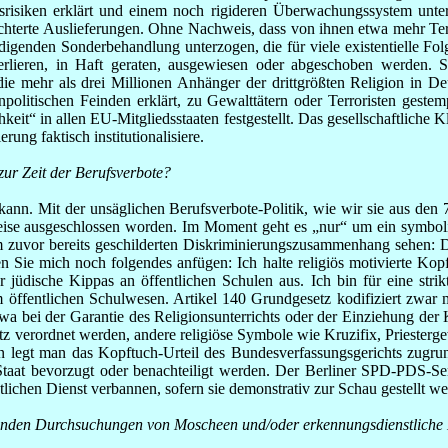
eitsrisiken erklärt und einem noch rigideren Überwachungssystem unt
ichterte Auslieferungen. Ohne Nachweis, dass von ihnen etwa mehr Ter
digenden Sonderbehandlung unterzogen, die für viele existentielle Fo
 verlieren, in Haft geraten, ausgewiesen oder abgeschoben werde
 mehr als drei Millionen Anhänger der drittgrößten Religion in Deuts
enpolitischen Feinden erklärt, zu Gewalttätern oder Terroristen ges
chkeit“ in allen EU-Mitgliedsstaaten festgestellt. Das gesellschaftlic
rung faktisch institutionalisiere.
zur Zeit der Berufsverbote?
ann. Mit der unsäglichen Berufsverbote-Politik, wie wir sie aus den 7
eise ausgeschlossen worden. Im Moment geht es „nur“ um ein symbolisc
zuvor bereits geschilderten Diskriminierungszusammenhang sehen: Den
n Sie mich noch folgendes anfügen: Ich halte religiös motivierte Kopf
 jüdische Kippas an öffentlichen Schulen aus. Ich bin für eine strik
m öffentlichen Schulwesen. Artikel 140 Grundgesetz kodifiziert zwar 
etwa bei der Garantie des Religionsunterrichts oder der Einziehung de
verordnet werden, andere religiöse Symbole wie Kruzifix, Priesterge
 legt man das Kopftuch-Urteil des Bundesverfassungsgerichts zugrunde,
Staat bevorzugt oder benachteiligt werden. Der Berliner SPD-PDS-Sen
lichen Dienst verbannen, sofern sie demonstrativ zur Schau gestellt we
tfindenden Durchsuchungen von Moscheen und/oder erkennungsdienstlic