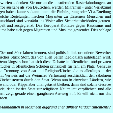
erworfen - denken Sie nur an die ausufernden Rasterfahndungen, an
ror ausgehe als von Deutschen, werden Migranten - unter Verletzung
lgen haben kann: so kann ihnen die Einbürgerung oder Visa-Erteilung
n. Solche Regelungen machen Migranten zu gläsernen Menschen und
chland sind verstärkt ins Visier aller Sicherheitsbehörden geraten.
tempelt und ausgegrenzt. Das Europarat-Komitee gegen Rassismus und
he Klima habe sich gegen Migranten und Muslime gewendet. Dies schlage
0er und 80er Jahren kennen, sind politisch linksorientierte Bewerber
hes Stück Stoff, das von allen Seiten ideologisch aufgeladen wird.
n längst schon hat sich diese Debatte in öffentlichen und privaten
tücher in öffentlichen Schulen prinzipiell für fehl am Platz. Genauso
te Trennung von Staat und Religion/Kirche, die es allerdings in der
mit Verweis auf die Weimarer Verfassung ausdrücklich den säkularen
r Kirchensteuern durch den Staat. Wenn nun in einzelnen Ländern, wie
wand oder Kippa aber unangetastet bleiben, dann sind solche Gesetze
 dann ist der Staat zur religiösen Neutralität verpflichtet, und alle
at zeigt gerade einen gangbaren Ausweg auf: Er will nicht nur das
rden.
he Maßnahmen in Moscheen aufgrund eher diffuser Verdachtsmomente?