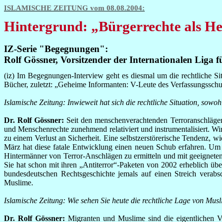
ISLAMISCHE ZEITUNG vom 08.08.2004:
Hintergrund: „Bürgerrechte als H
IZ-Serie "Begegnungen":
Rolf Gössner, Vorsitzender der Internationalen Liga 
(iz) Im Begegnungen-Interview geht es diesmal um die rechtliche Si
Bücher, zuletzt: „Geheime Informanten: V-Leute des Verfassungsschut
Islamische Zeitung: Inwieweit hat sich die rechtliche Situation, sow
Dr. Rolf Gössner:
Seit den menschenverachtenden Terroranschläg
und Menschenrechte zunehmend relativiert und instrumentalisiert. Wir 
zu einem Verlust an Sicherheit. Eine selbstzerstörerische Tendenz, 
März hat diese fatale Entwicklung einen neuen Schub erfahren. Um k
Hintermänner von Terror-Anschlägen zu ermitteln und mit geeignete
Sie hat schon mit ihren „Antiterror“-Paketen von 2002 erheblich über
bundesdeutschen Rechtsgeschichte jemals auf einen Streich verab
Muslime.
Islamische Zeitung: Wie sehen Sie heute die rechtliche Lage von Mus
Dr. Rolf Gössner:
Migranten und Muslime sind die eigentlichen Ve