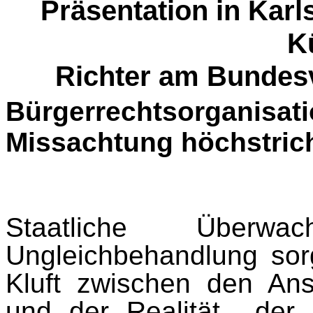
Präsentation in Karl
K
Richter am Bundesv
Bürgerrechtsorgan
Missachtung höchstricht
Staatliche Überwa
Ungleichbehandlung sorg
Kluft zwischen den An
und der Realität
der 