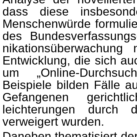
dass diese insbeson
Menschenwürde formu­lie
des Bundesverfassungs
nikationsüberwa­chung
Entwicklung, die sich au
um „Online-Durchsuch
Beispiele bilden Fälle a
Gefangenen gerichtli
leichterungen durch di
verweigert wurden.
Daneben thematisiert der