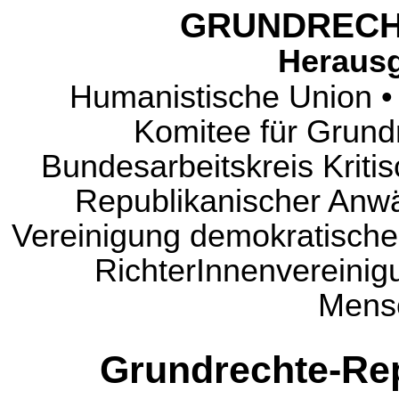
GRUNDRECH
Heraus
Humanistische Union • 
Komitee für Grund
Bundesarbeitskreis Krit
Republikanischer Anwä
Vereinigung demokratischer
RichterInnenvereinigu
Mens
Grundrechte-Rep