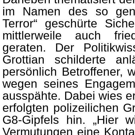
im Namen des so gena
Terror“ geschürte Siche
mittlerweile auch fried
geraten. Der Politikwis
Grottian schilderte an
persönlich Betroffener, 
wegen seines Engageme
aus­spähte. Dabei wies er
erfolgten polizeilichen 
G8-Gipfels hin. „Hier w
Vermu­tungen eine Kontak